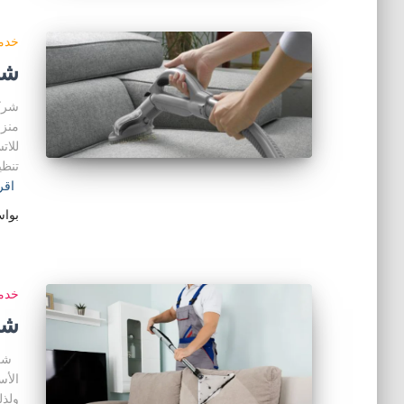
خدما
شر
شركة
منزل
للات
تنظي
اقر
بوا
خدما
شر
شركة
الأس
ولذل