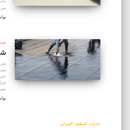
داخل
من م
بوا
خدما
شر
شرك
موثو
حتي
عزل
ممي
بوا
خدمات التنظيف المنزلي