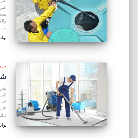
شركة
التي
يبحث
والك
من ا
بوا
خدما
شر
شركة
البس
المت
الأس
ذلك 
بوا