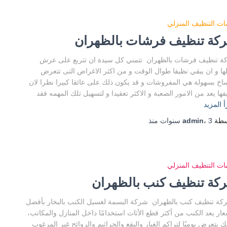
ت التنظيف المنزلي
كة تنظيف فرشات بالظهران
 تنظيف فرشات بالظهران تتمني كل سيدة ان تتربع على عرش
ها و ان يبقي نظيفا طوال الوقت و من اكثر الاغراض التى تتعرض
ساخ بسهولة هي المفروشات و قد يكون ذلك على عائقا كبيرا نظرا لان
فها يعد من الامور الصعبة و الاكثر تعقيدا و لتسهيل تلك المهمه فقد
أ المزيد
سطة
3 سنوات
،
admin
منذ
ت التنظيف المنزلي
كة تنظيف كنب بالظهران
 تنظيف كنب بالظهران شركة البسمة لغسيل الكنب بالبخار بأفضل
عار يعد الكنب من أكثر قطع الأثاث استخدامًا داخل المنازل والمكاتب،
ك يتعرض يوميًا لتراكم الغبار والبقع والجراثيم والروائح غير المرغوب