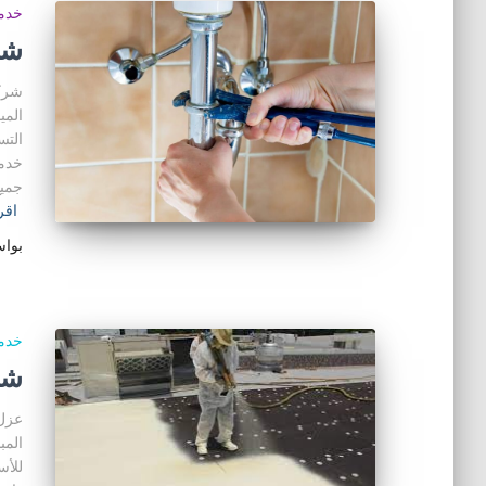
خدما
شر
شرك
المي
التس
خدما
جميع
اقر
بوا
خدما
شر
عزل 
المب
للأس