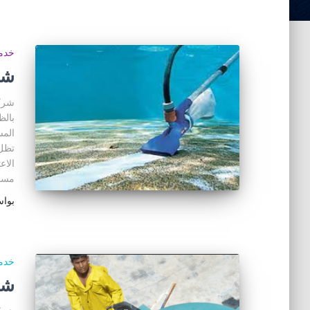
خدما
شر
شركة
بالظ
المس
تظل 
الاع
مسا
بوا
خدما
شر