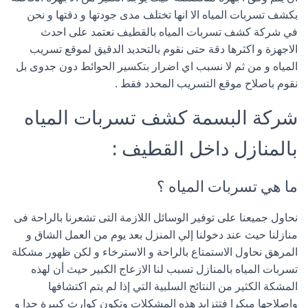
بكشف تسربات المياه الا انها تختلف مدى جودتها و دقتها و نحن
في شركة كشف تسربات المياه بالقطيف نعتمد على احدث
الاجهزة و اكثرها دقة حتى نقوم بالتحديد الدقيق لموقع تسريب
المياه و من ثم لا نسبب اي اضرار بتكسير الحوائط دون جدوى بل
نقوم باصلاح موقع التسريب المحدد فقط .
شركة البسمة كشف تسربات المياه
بالمنازل داخل القطيف :
ما هي تسربات المياه ؟
نحاول جميعنا على توفير الوسائل اللازمة التى تشعرنا بالراحة فى
منازلنا حيث عند دخولنا إلي المنزل بعد يوم من العمل الشاق و
المرهق نحاول الاستمتاع بالراحة و الاسترخاء و لكن ظهور مشكلة
تسربات المياه بالمنازل تسبب لنا الازعاج الكبير حيث أن لهذه
المشكة الكثير من النتائج السلبية التي إذا لم يتم اكتشافها
واصلاحها مبكرا فتتزايد هذه المشكلات وتكون كوارث كبيرة جدا و