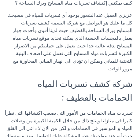
كيف يمكنني إكتشاف تسربات مياه المسابح وبرك السباحة ؟
عزيزى العميل عند الشعور بوجود أى تسربات للمياه فى مسبحك
كل ما عليك هو التواصل مع شركة البسمة كشف تسربات
المسابح وبرك السباحة بالقطيف حيث لدينا أقوى وأحدث جهاز
يعمل بالمجسات الحسية الذى يمكنه تحديد موقع تسربات مياه
المسابح بدقة عالية جدا حيث نعمل على حمايتكم من الاضرار
الكبيرة لتسربات مياه المسابح التي تعمل على اضعاف البنية
التحتية للمباني ويمكن ان تؤدي الى انهيار المباني المجاورة مع
مرور الوقت .
شركة كشف تسربات المياه
الحمامات بالقطيف :
تسربات مياه الحمامات من الأمور التى يصعب اكتشافها التى تطرأ
كثيرا فى منازلنا وينتج ذلك من خلال الكمية الكبيرة من وصلات
المياه و المواسير في الحمامات و لكن من الان لا داعي الى القلق
حيث أنه عند مواجهتك هذه المشكلة عليك التواصل معنا و سنصلك