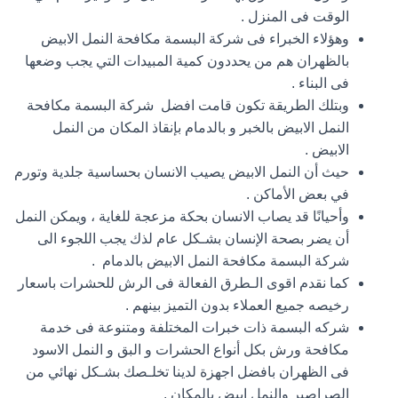
الوقت فى المنزل .
وهؤلاء الخبراء فى شركة البسمة مكافحة النمل الابيض
بالظهران هم من يحددون كمية المبيدات التي يجب وضعها
فى البناء .
وبتلك الطريقة تكون قامت افضل شركة البسمة مكافحة
النمل الابيض بالخبر و بالدمام بإنقاذ المكان من النمل
الابيض .
حيث أن النمل الابيض يصيب الانسان بحساسية جلدية وتورم
في بعض الأماكن .
وأحيانًا قد يصاب الانسان بحكة مزعجة للغاية ، ويمكن النمل
أن يضر بصحة الإنسان بشـكل عام لذك يجب اللجوء الى
شركة البسمة مكافحة النمل الابيض بالدمام .
كما نقدم اقوى الـطرق الفعالة فى الرش للحشرات باسعار
رخيصه جميع العملاء بدون التميز بينهم .
شركه البسمة ذات خبرات المختلفة ومتنوعة فى خدمة
مكافحة ورش بكل أنواع الحشرات و البق و النمل الاسود
فى الظهران بافضل اجهزة لدينا تخلـصك بشـكل نهائي من
الصراصير والنمل ابيض بالمكان .