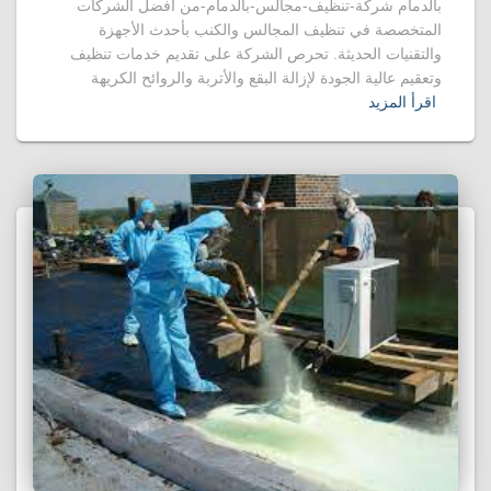
بالدمام شركة-تنظيف-مجالس-بالدمام-من أفضل الشركات
المتخصصة في تنظيف المجالس والكنب بأحدث الأجهزة
والتقنيات الحديثة. تحرص الشركة على تقديم خدمات تنظيف
وتعقيم عالية الجودة لإزالة البقع والأتربة والروائح الكريهة
اقرأ المزيد