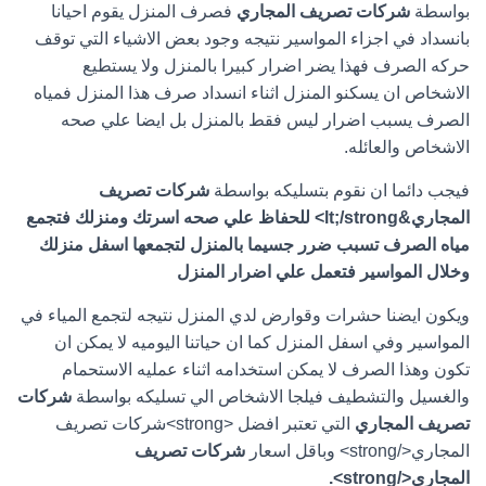
بواسطة
شركات تصريف المجاري
فصرف المنزل يقوم احيانا
بانسداد في اجزاء المواسير نتيجه وجود بعض الاشياء التي توقف
حركه الصرف فهذا يضر اضرار كبيرا بالمنزل ولا يستطيع
الاشخاص ان يسكنو المنزل اثناء انسداد صرف هذا المنزل فمياه
الصرف يسبب اضرار ليس فقط بالمنزل بل ايضا علي صحه
الاشخاص والعائله.
فيجب دائما ان نقوم بتسليكه بواسطة
شركات تصريف
المجاري&lt;/strong> للحفاظ علي صحه اسرتك ومنزلك فتجمع
مياه الصرف تسبب ضرر جسيما بالمنزل لتجمعها اسفل منزلك
وخلال المواسير فتعمل علي اضرار المنزل
ويكون ايضنا حشرات وقوارض لدي المنزل نتيجه لتجمع المياء في
المواسير وفي اسفل المنزل كما ان حياتنا اليوميه لا يمكن ان
تكون وهذا الصرف لا يمكن استخدامه اثناء عمليه الاستحمام
والغسيل والتشطيف فيلجا الاشخاص الي تسليكه بواسطة
شركات
تصريف المجاري
التي تعتبر افضل <strong>شركات تصريف
المجاري</strong> وباقل اسعار
شركات تصريف
المجاري</strong>.