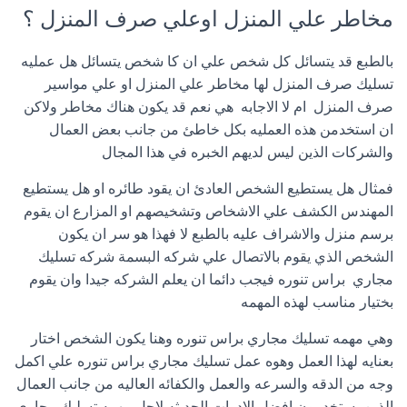
مخاطر علي المنزل اوعلي صرف المنزل ؟
بالطبع قد يتسائل كل شخص علي ان كا شخص يتسائل هل عمليه
تسليك صرف المنزل لها مخاطر علي المنزل او علي مواسير
صرف المنزل ام لا الاجابه هي نعم قد يكون هناك مخاطر ولاكن
ان استخدمن هذه العمليه بكل خاطئ من جانب بعض العمال
والشركات الذين ليس لديهم الخبره في هذا المجال
فمثال هل يستطيع الشخص العادئ ان يقود طائره او هل يستطيع
المهندس الكشف علي الاشخاص وتشخيصهم او المزارع ان يقوم
برسم منزل والاشراف عليه بالطبع لا فهذا هو سر ان يكون
الشخص الذي يقوم بالاتصال علي شركه البسمة شركه تسليك
مجاري براس تنوره فيجب دائما ان يعلم الشركه جيدا وان يقوم
بختيار مناسب لهذه المهمه
وهي مهمه تسليك مجاري براس تنوره وهنا يكون الشخص اختار
بعنايه لهذا العمل وهوه عمل تسليك مجاري براس تنوره علي اكمل
وجه من الدقه والسرعه والعمل والكفائه العاليه من جانب العمال
الذين يستخدمون افضل الادوات الحديثه لاجل مهمه تسليك مجاري